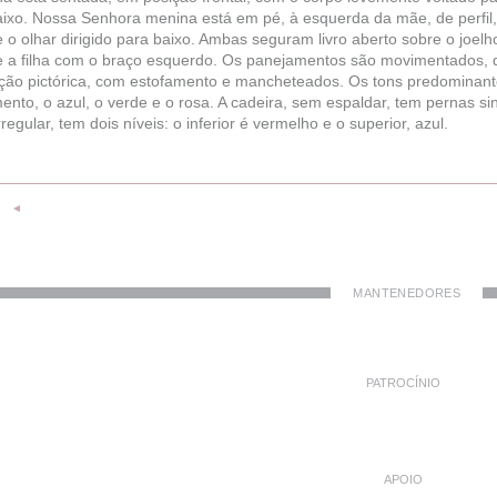
aixo. Nossa Senhora menina está em pé, à esquerda da mãe, de perfil,
e o olhar dirigido para baixo. Ambas seguram livro aberto sobre o joe
e a filha com o braço esquerdo. Os panejamentos são movimentados, 
ção pictórica, com estofamento e mancheteados. Os tons predominant
nto, o azul, o verde e o rosa. A cadeira, sem espaldar, tem pernas s
rregular, tem dois níveis: o inferior é vermelho e o superior, azul.
◄
MANTENEDORES
PATROCÍNIO
APOIO