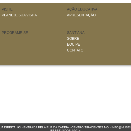
VISITE
AÇÃO EDUCATIVA
PLANEJE SUA VISITA
APRESENTAÇÃO
PROGRAME-SE
SANT’ANA
SOBRE
EQUIPE
CONTATO
A DIREITA, 93 - ENTRADA PELA RUA DA CADEIA - CENTRO
TIRADENTES MG
-
INFO@MUSEU
RESERVADOS ©2014