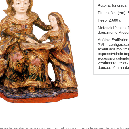
Autoria:
Ignorada
Dimensões (cm):
Peso:
2.680 g
Material/Técnica:
douramento Presen
Análise Estilística
XVIII, configurada
acentuada movime
expressividade imp
excessivo colorido
vestimenta, resol
dourado, é uma da
a está sentada, em posição frontal, com o corpo levemente voltado par