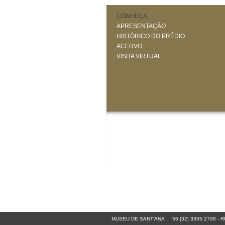
CONHEÇA
APRESENTAÇÃO
HISTÓRICO DO PRÉDIO
ACERVO
VISITA VIRTUAL
MUSEU DE SANT'ANA
55 [32] 3355 2798
-
RU