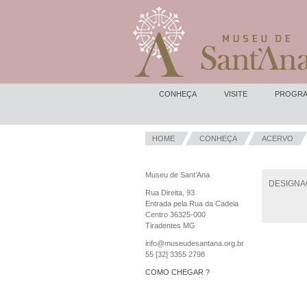
CONHEÇA
VISITE
PROGRA
HOME
CONHEÇA
ACERVO
Museu de Sant’Ana
DESIGNA
Rua Direita, 93
Entrada pela Rua da Cadeia
Centro 36325-000
Tiradentes MG
info@museudesantana.org.br
55 [32] 3355 2798
COMO CHEGAR ?