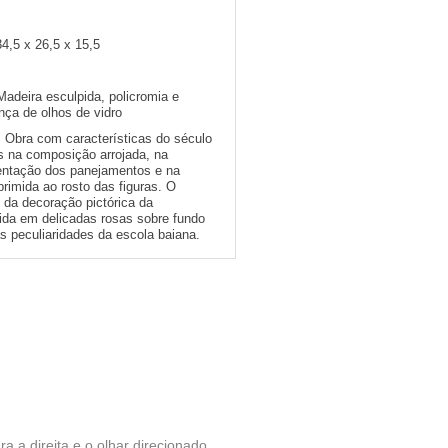
34,5 x 26,5 x 15,5
Madeira esculpida, policromia e
ça de olhos de vidro
:
Obra com características do século
s na composição arrojada, na
ntação dos panejamentos e na
rimida ao rosto das figuras. O
 da decoração pictórica da
vida em delicadas rosas sobre fundo
s peculiaridades da escola baiana.
a a direita e o olhar direcionado