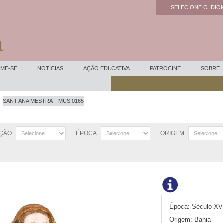
SELECIONE O IDIOM
Powered by
ME-SE
NOTÍCIAS
AÇÃO EDUCATIVA
PATROCINE
SOBRE
SANT’ANA MESTRA – MUS 0165
ÇÃO
ÉPOCA
ORIGEM
Época:
Século XVI
Origem:
Bahia