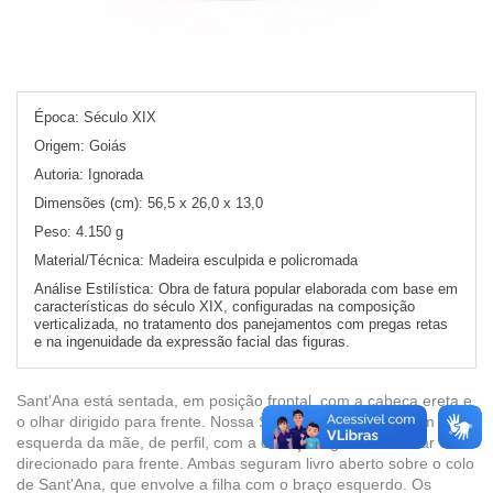
Época:
Século XIX
Origem:
Goiás
Autoria:
Ignorada
Dimensões (cm):
56,5 x 26,0 x 13,0
Peso:
4.150 g
Material/Técnica:
Madeira esculpida e policromada
Análise Estilística:
Obra de fatura popular elaborada com base em
características do século XIX, configuradas na composição
verticalizada, no tratamento dos panejamentos com pregas retas
e na ingenuidade da expressão facial das figuras.
Sant'Ana está sentada, em posição frontal, com a cabeça ereta e
o olhar dirigido para frente. Nossa Senhora menina está em pé, à
esquerda da mãe, de perfil, com a cabeça erguida e o olhar
direcionado para frente. Ambas seguram livro aberto sobre o colo
de Sant'Ana, que envolve a filha com o braço esquerdo. Os