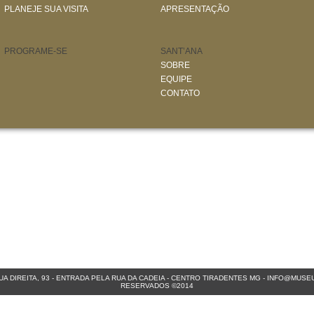
PLANEJE SUA VISITA
APRESENTAÇÃO
PROGRAME-SE
SANT’ANA
SOBRE
EQUIPE
CONTATO
A DIREITA, 93 - ENTRADA PELA RUA DA CADEIA - CENTRO
TIRADENTES MG
-
INFO@MUSEU
RESERVADOS ©2014