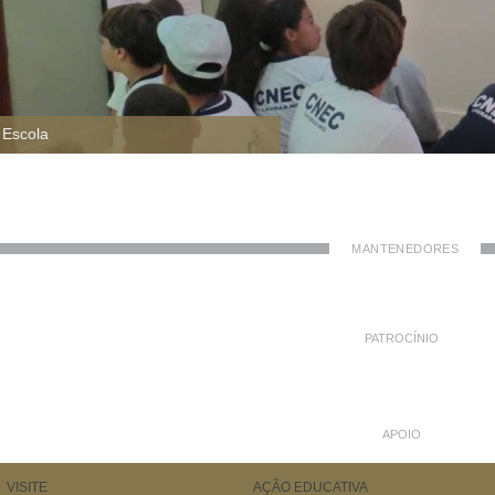
e Escola
MANTENEDORES
PATROCÍNIO
APOIO
VISITE
AÇÃO EDUCATIVA