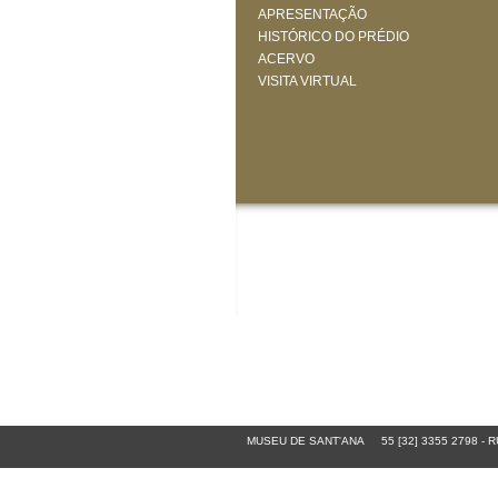
APRESENTAÇÃO
HISTÓRICO DO PRÉDIO
ACERVO
VISITA VIRTUAL
MUSEU DE SANT'ANA
55 [32] 3355 2798
-
RU