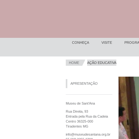
CONHEÇA
VISITE
PROGRA
HOME
AÇÃO EDUCATIVA
APRESENTAÇÃO
Museu de Sant’Ana
Rua Direita, 93
Entrada pela Rua da Cadeia
Centro 36325-000
Tiradentes MG
info@museudesantana.org.br