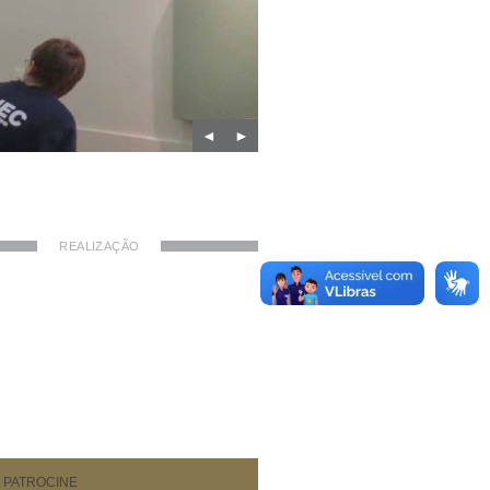
◄
►
REALIZAÇÃO
PATROCINE