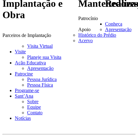
Implantação e
Mantenedore
Realiza
Obra
Patrocínio
Conheça
Apoio
Apresentação
Histórico do Prédio
Parceiros de Implantação
Acervo
Visita Virtual
Visite
Planeje sua Visita
Ação Educativa
Apresentação
Patrocine
Pessoa Jurídica
Pessoa Física
Programe-se
Sant’Ana
Sobre
Equipe
Contato
Notícias