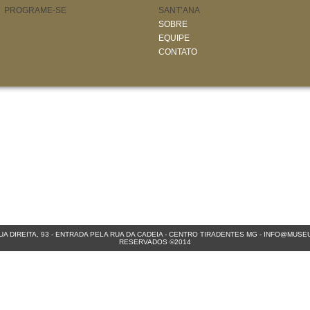
PROGRAME-SE
SANT’ANA
SOBRE
EQUIPE
CONTATO
A DIREITA, 93 - ENTRADA PELA RUA DA CADEIA - CENTRO
TIRADENTES MG
-
INFO@MUSEU
RESERVADOS ©2014