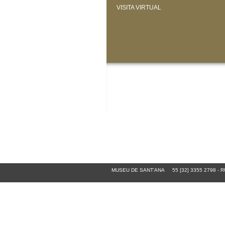
VISITA VIRTUAL
MUSEU DE SANT'ANA
55 [32] 3355 2798
-
RU