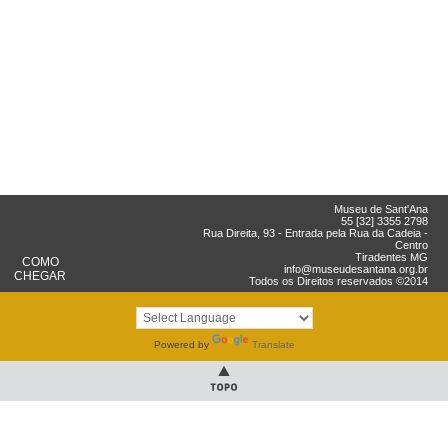
Museu de Sant'Ana
55 [32] 3355 2798
Rua Direita, 93 - Entrada pela Rua da Cadeia -
Centro
Tiradentes MG
COMO
info@museudesantana.org.br
CHEGAR
Todos os Direitos reservados ©2014
Powered by
Translate