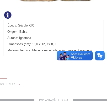
Época:
Século XIX
Origem:
Bahia
Autoria:
Ignorada
Dimensões (cm):
18,0 x 12,0 x 8,0
Material/Técnica:
Madeira esculpida, policromia e douramento
ANTERIOR
◄
IMPLANTAÇÃO E OBRA