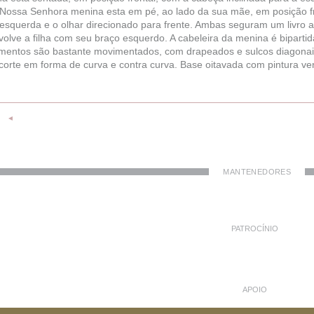
. Nossa Senhora menina esta em pé, ao lado da sua mãe, em posição fr
esquerda e o olhar direcionado para frente. Ambas seguram um livro a
olve a filha com seu braço esquerdo. A cabeleira da menina é biparti
mentos são bastante movimentados, com drapeados e sulcos diagonais.
corte em forma de curva e contra curva. Base oitavada com pintura v
◄
MANTENEDORES
PATROCÍNIO
APOIO