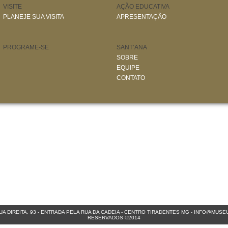
VISITE
AÇÃO EDUCATIVA
PLANEJE SUA VISITA
APRESENTAÇÃO
PROGRAME-SE
SANT’ANA
SOBRE
EQUIPE
CONTATO
A DIREITA, 93 - ENTRADA PELA RUA DA CADEIA - CENTRO
TIRADENTES MG
-
INFO@MUSEU
RESERVADOS ©2014