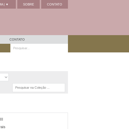
A | ▼
SOBRE
CONTATO
CONTATO
II
ais