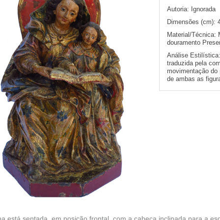
Autoria:
Ignorada
Dimensões (cm):
Material/Técnica:
douramento Presen
Análise Estilística
traduzida pela co
movimentação do p
de ambas as figur
a está sentada, em posição frontal, com a cabeça inclinada para a es