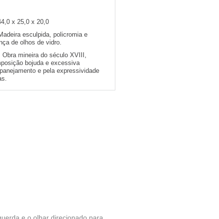
44,0 x 25,0 x 20,0
Madeira esculpida, policromia e
ça de olhos de vidro.
:
Obra mineira do século XVIII,
mposição bojuda e excessiva
anejamento e pela expressividade
as.
querda e o olhar direcionado para