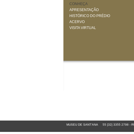
CONHEÇA
APRESENTAÇÃO
HISTÓRICO DO PRÉDIO
ACERVO
VISITA VIRTUAL
MUSEU DE SANT'ANA
55 [32] 3355 2798
-
RU