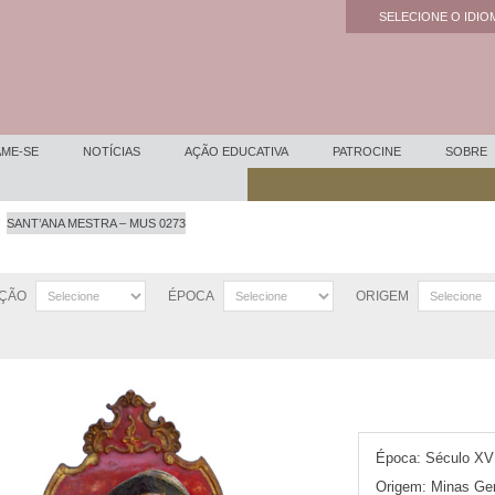
SELECIONE O IDIOM
Powered by
ME-SE
NOTÍCIAS
AÇÃO EDUCATIVA
PATROCINE
SOBRE
SANT’ANA MESTRA – MUS 0273
ÇÃO
ÉPOCA
ORIGEM
Época:
Século XVI
Origem:
Minas Ger