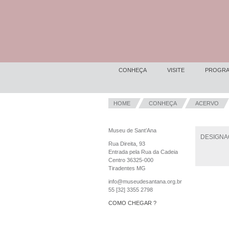
CONHEÇA
VISITE
PROGRA
HOME
CONHEÇA
ACERVO
Museu de Sant’Ana
DESIGNA
Rua Direita, 93
Entrada pela Rua da Cadeia
Centro 36325-000
Tiradentes MG
info@museudesantana.org.br
55 [32] 3355 2798
COMO CHEGAR ?