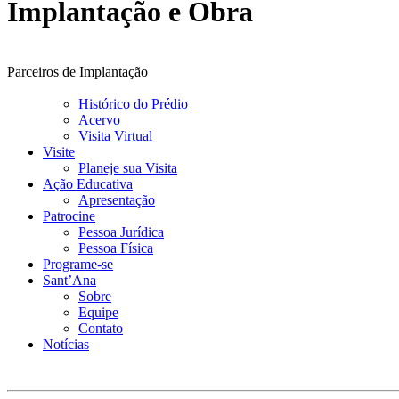
Implantação e Obra
Parceiros de Implantação
Histórico do Prédio
Acervo
Visita Virtual
Visite
Planeje sua Visita
Ação Educativa
Apresentação
Patrocine
Pessoa Jurídica
Pessoa Física
Programe-se
Sant’Ana
Sobre
Equipe
Contato
Notícias