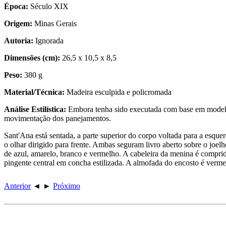
Época:
Século XIX
Origem:
Minas Gerais
Autoria:
Ignorada
Dimensões (cm):
26,5 x 10,5 x 8,5
Peso:
380 g
Material/Técnica:
Madeira esculpida e policromada
Análise Estilística:
Embora tenha sido executada com base em modelos
movimentação dos panejamentos.
Sant'Ana está sentada, a parte superior do corpo voltada para a esque
o olhar dirigido para frente. Ambas seguram livro aberto sobre o joel
de azul, amarelo, branco e vermelho. A cabeleira da menina é comprida,
pingente central em concha estilizada. A almofada do encosto é vermelha
Anterior
◄
►
Próximo