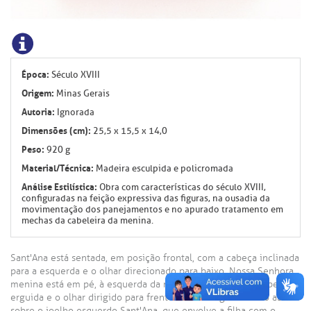
Época:
Século XVIII
Origem:
Minas Gerais
Autoria:
Ignorada
Dimensões (cm):
25,5 x 15,5 x 14,0
Peso:
920 g
Material/Técnica:
Madeira esculpida e policromada
Análise Estilística:
Obra com características do século XVIII,
configuradas na feição expressiva das figuras, na ousadia da
movimentação dos panejamentos e no apurado tratamento em
mechas da cabeleira da menina.
Sant'Ana está sentada, em posição frontal, com a cabeça inclinada
para a esquerda e o olhar direcionado para baixo. Nossa Senhora
menina está em pé, à esquerda da mãe, de perfil, com a cabeça
erguida e o olhar dirigido para frente. Ambas seguram livro aberto
sobre o joelho esquerdo Sant'Ana, que envolve a filha com o