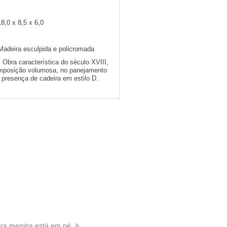
18,0 x 8,5 x 6,0
Madeira esculpida e policromada
:
Obra característica do século XVIII,
omposição volumosa, no panejamento
presença de cadeira em estilo D.
ora menina está em pé, à