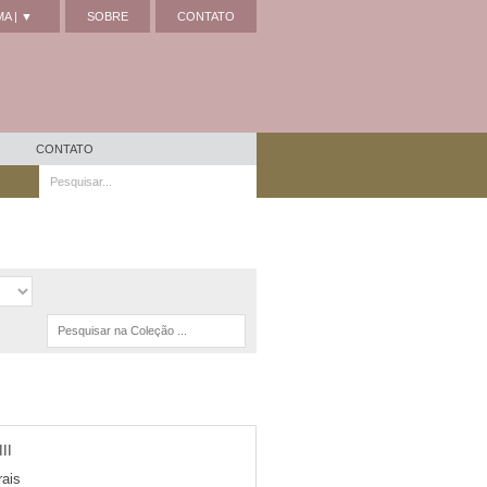
A | ▼
SOBRE
CONTATO
CONTATO
II
ais