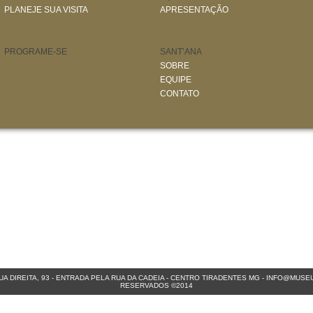
PLANEJE SUA VISITA
APRESENTAÇÃO
PROGRAME-SE
SANT’ANA
SOBRE
EQUIPE
CONTATO
A DIREITA, 93 - ENTRADA PELA RUA DA CADEIA - CENTRO
TIRADENTES MG
-
INFO@MUSEU
RESERVADOS ©2014