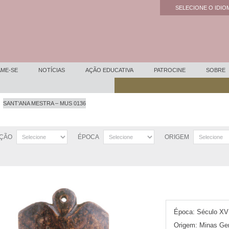
SELECIONE O IDIOM
Powered by
ME-SE
NOTÍCIAS
AÇÃO EDUCATIVA
PATROCINE
SOBRE
SANT’ANA MESTRA – MUS 0136
ÇÃO
ÉPOCA
ORIGEM
Época:
Século XVI
Origem:
Minas Ger