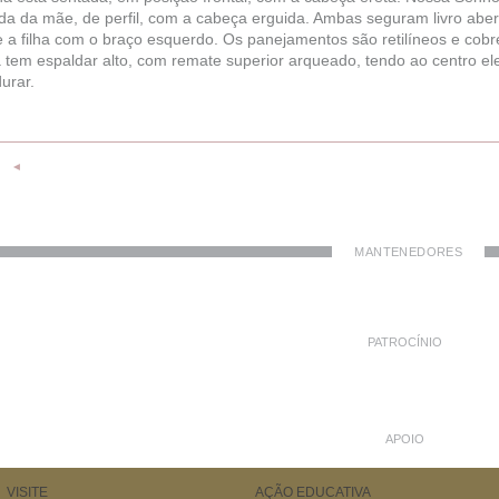
da da mãe, de perfil, com a cabeça erguida. Ambas seguram livro aber
 a filha com o braço esquerdo. Os panejamentos são retilíneos e cobr
 tem espaldar alto, com remate superior arqueado, tendo ao centro el
urar.
◄
MANTENEDORES
PATROCÍNIO
APOIO
VISITE
AÇÃO EDUCATIVA