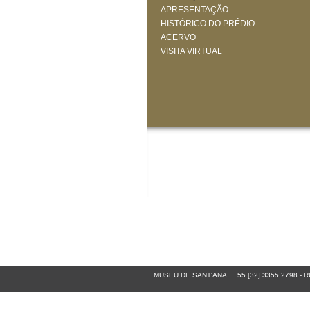
APRESENTAÇÃO
HISTÓRICO DO PRÉDIO
ACERVO
VISITA VIRTUAL
MUSEU DE SANT'ANA
55 [32] 3355 2798
-
RU