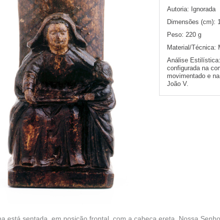
Autoria:
Ignorada
Dimensões (cm):
Peso:
220 g
Material/Técnica:
Análise Estilística
configurada na c
movimentado e na 
João V.
na está sentada, em posição frontal, com a cabeça ereta. Nossa Senh