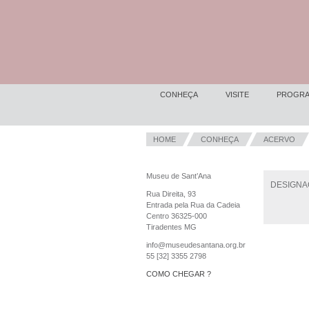
CONHEÇA
VISITE
PROGRA
HOME
CONHEÇA
ACERVO
Museu de Sant’Ana
DESIGNA
Rua Direita, 93
Entrada pela Rua da Cadeia
Centro 36325-000
Tiradentes MG
info@museudesantana.org.br
55 [32] 3355 2798
COMO CHEGAR ?