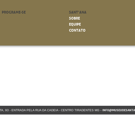
PROGRAME-SE
SANT’ANA
SOBRE
EQUIPE
CONTATO
-
INFO@MUSEUDESANTA
TA, 93 - ENTRADA PELA RUA DA CADEIA - CENTRO
TIRADENTES MG