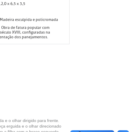
12,0 x 6,5 x 3,5
Madeira esculpida e policromada
:
Obra de fatura popular com
 século XVIII, configuradas na
entação dos panejamentos.
 e o olhar dirigido para frente.
ça erguida e o olhar direcionado
ve a filha com o braço esquerdo.