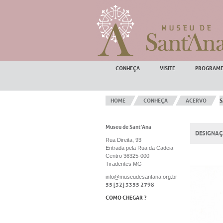
CONHEÇA
VISITE
PROGRAME
HOME
CONHEÇA
ACERVO
S
Museu de Sant’Ana
DESIGNA
Rua Direita, 93
Entrada pela Rua da Cadeia
Centro 36325-000
Tiradentes MG
info@museudesantana.org.br
55 [32] 3355 2798
COMO CHEGAR ?