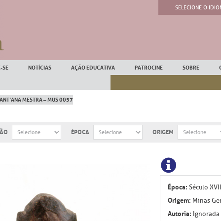
SELECIONE O IDIO
Powered by
-SE
NOTÍCIAS
AÇÃO EDUCATIVA
PATROCINE
SOBRE
ANT’ANA MESTRA – MUS 0057
ÇÃO
ÉPOCA
ORIGEM
Época:
Século XVII
Origem:
Minas Ger
Autoria:
Ignorada