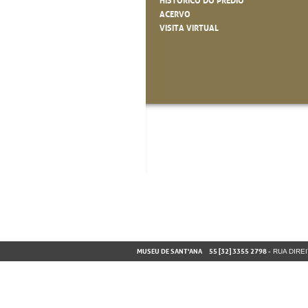
HISTÓRICO DO PRÉDIO
ACERVO
VISITA VIRTUAL
MUSEU DE SANT'ANA
55 [32] 3355 2798
-
RUA DIREI