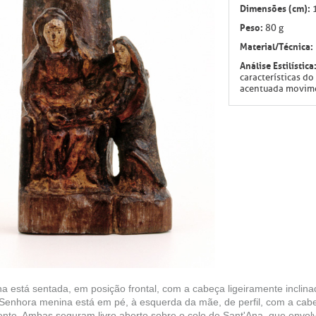
Dimensões (cm):
Peso:
80 g
Material/Técnica:
Análise Estilística
características do
acentuada movim
a está sentada, em posição frontal, com a cabeça ligeiramente inclinada
Senhora menina está em pé, à esquerda da mãe, de perfil, com a cabe
ente. Ambas seguram livro aberto sobre o colo de Sant'Ana, que envol