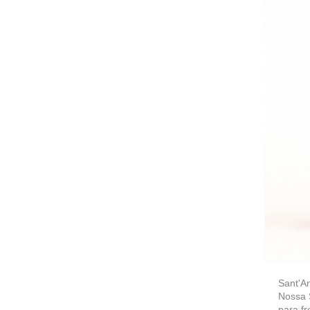
Sant'An
Nossa 
para fr