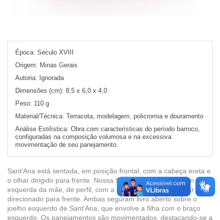
Época:
Século XVIII
Origem:
Minas Gerais
Autoria:
Ignorada
Dimensões (cm):
8,5 x 6,0 x 4,0
Peso:
110 g
Material/Técnica:
Terracota, modelagem, policromia e douramento
Análise Estilística:
Obra com características do período barroco,
configuradas na composição volumosa e na excessiva
movimentação de seu panejamento.
Sant'Ana está sentada, em posição frontal, com a cabeça ereta e
o olhar dirigido para frente. Nossa Senhora menina está em pé, à
esquerda da mãe, de perfil, com a cabeça erguida e o olhar
direcionado para frente. Ambas seguram livro aberto sobre o
joelho esquerdo de Sant'Ana, que envolve a filha com o braço
esquerdo. Os panejamentos são movimentados, destacando-se a