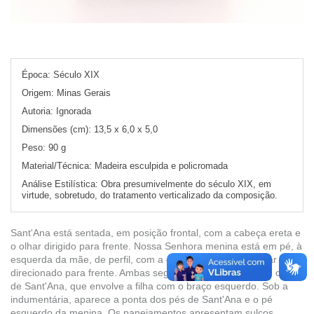
Época:
Século XIX
Origem:
Minas Gerais
Autoria:
Ignorada
Dimensões (cm):
13,5 x 6,0 x 5,0
Peso:
90 g
Material/Técnica:
Madeira esculpida e policromada
Análise Estilística:
Obra presumivelmente do século XIX, em
virtude, sobretudo, do tratamento verticalizado da composição.
Sant'Ana está sentada, em posição frontal, com a cabeça ereta e
o olhar dirigido para frente. Nossa Senhora menina está em pé, à
esquerda da mãe, de perfil, com a cabeça erguida e o olhar
direcionado para frente. Ambas seguram livro aberto sobre o colo
de Sant'Ana, que envolve a filha com o braço esquerdo. Sob a
indumentária, aparece a ponta dos pés de Sant'Ana e o pé
esquerdo da menina. Os panejamentos apresentam sulcos