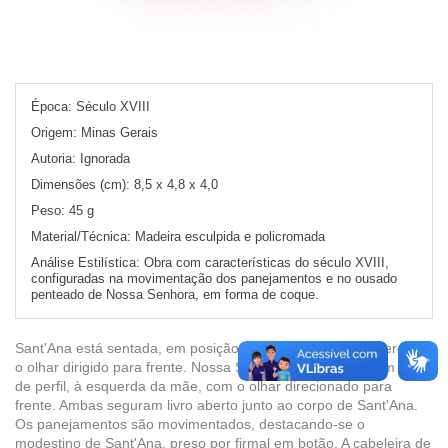
Época:
Século XVIII
Origem:
Minas Gerais
Autoria:
Ignorada
Dimensões (cm):
8,5 x 4,8 x 4,0
Peso:
45 g
Material/Técnica:
Madeira esculpida e policromada
Análise Estilística:
Obra com características do século XVIII,
configuradas na movimentação dos panejamentos e no ousado
penteado de Nossa Senhora, em forma de coque.
Sant'Ana está sentada, em posição frontal, com a cabeça ereta e
o olhar dirigido para frente. Nossa Senhora menina está em pé,
de perfil, à esquerda da mãe, com o olhar direcionado para
frente. Ambas seguram livro aberto junto ao corpo de Sant'Ana.
Os panejamentos são movimentados, destacando-se o
modestino de Sant'Ana, preso por firmal em botão. A cabeleira de