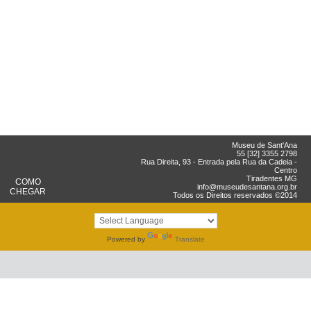
Museu de Sant'Ana
55 [32] 3355 2798
Rua Direita, 93 - Entrada pela Rua da Cadeia -
Centro
Tiradentes MG
COMO
info@museudesantana.org.br
CHEGAR
Todos os Direitos reservados ©2014
Powered by
Translate